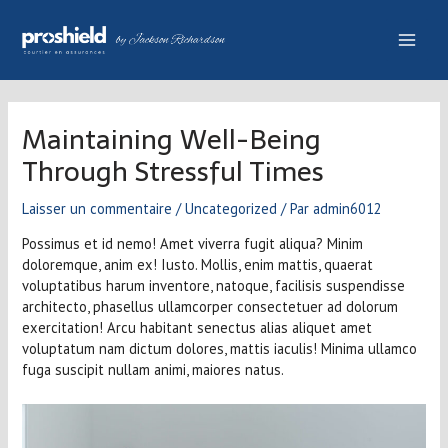
Aller
Navigation
Main
au
des
contenu
articles
Men
Maintaining Well-Being
Through Stressful Times
Laisser un commentaire
/
Uncategorized
/ Par
admin6012
Possimus et id nemo! Amet viverra fugit aliqua? Minim
doloremque, anim ex! Iusto. Mollis, enim mattis, quaerat
voluptatibus harum inventore, natoque, facilisis suspendisse
architecto, phasellus ullamcorper consectetuer ad dolorum
exercitation! Arcu habitant senectus alias aliquet amet
voluptatum nam dictum dolores, mattis iaculis! Minima ullamco
fuga suscipit nullam animi, maiores natus.